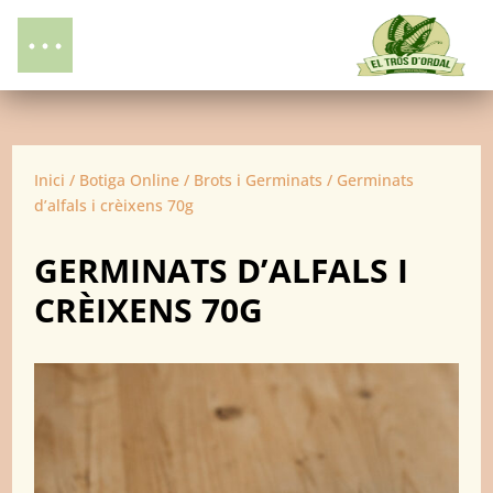
Inici
/
Botiga Online
/
Brots i Germinats
/ Germinats
d’alfals i crèixens 70g
GERMINATS D’ALFALS I
CRÈIXENS 70G