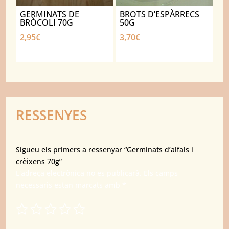
GERMINATS DE
BROTS D’ESPÀRRECS
BRÒCOLI 70G
50G
2,95
€
3,70
€
RESSENYES
Sigueu els primers a ressenyar “Germinats d’alfals i
crèixens 70g”
L'adreça electrònica no es publicarà.
Els camps
necessaris estan marcats amb
*