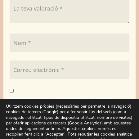
Desa el meu nom, correu electrònic i lloc web en
aquest navegador per a la pròxima vegada que
Utilitzem cookies pròpies (necessàries per permetre la navegació) i
cookies de tercers (Google) per a fer servir l'ús del web (com a
comenti.
navegador utilitzat, tipus de dispositiu utilitzat, nombre de visites) i
per oferir aplicacions de tercers (Google Analytics) amb aquestes
dades de seguiment anònim. Aquestes cookies només es
Enviar
recopilen fent clic a "Acceptar". Pots rebutjar les cookies analítica