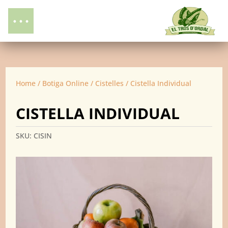
Home
/
Botiga Online
/
Cistelles
/ Cistella Individual
CISTELLA INDIVIDUAL
SKU:
CISIN