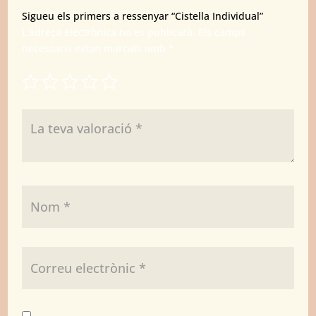
Sigueu els primers a ressenyar “Cistella Individual”
L'adreça electrònica no es publicarà.
Els camps
necessaris estan marcats amb
*