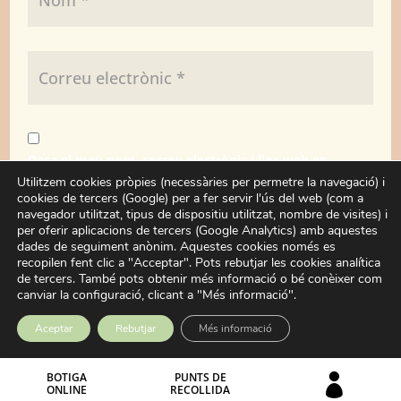
Desa el meu nom, correu electrònic i lloc web en
aquest navegador per a la pròxima vegada que
Utilitzem cookies pròpies (necessàries per permetre la navegació) i
cookies de tercers (Google) per a fer servir l'ús del web (com a
comenti.
navegador utilitzat, tipus de dispositiu utilitzat, nombre de visites) i
per oferir aplicacions de tercers (Google Analytics) amb aquestes
dades de seguiment anònim. Aquestes cookies només es
Enviar
recopilen fent clic a "Acceptar". Pots rebutjar les cookies analítica
de tercers. També pots obtenir més informació o bé conèixer com
canviar la configuració, clicant a "Més informació".
Aceptar
Rebutjar
Més informació
BOTIGA
PUNTS DE

ONLINE
RECOLLIDA