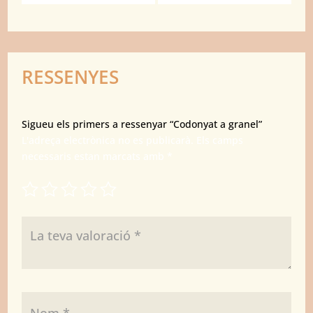
RESSENYES
Sigueu els primers a ressenyar “Codonyat a granel”
L'adreça electrònica no es publicarà.
Els camps
necessaris estan marcats amb
*