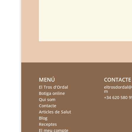
MENÚ
CONTACTE
El Tros d’Ordal
eltrosdordal@
m
Botiga online
+34 620 580 9
Qui som
Contacte
Articles de Salut
Blog
Receptes
El meu compte