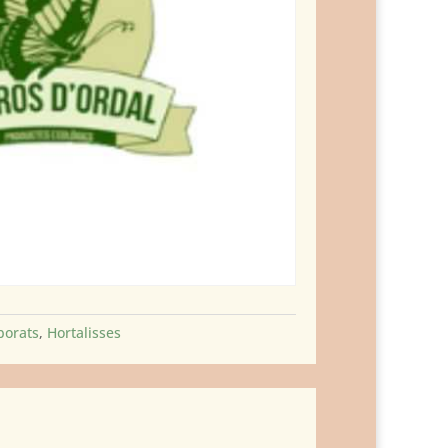
borats
,
Hortalisses