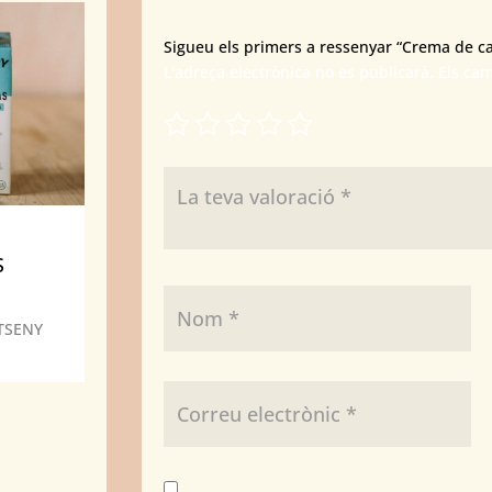
Sigueu els primers a ressenyar “Crema de c
L'adreça electrònica no es publicarà.
Els ca
S
TSENY