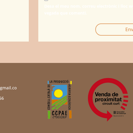
Desa el meu nom, correu electrònic i lloc 
vegada que comenti.
Env
gmail.co
56