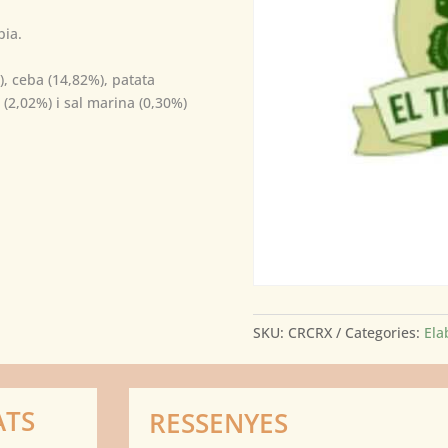
pia.
), ceba (14,82%), patata
 (2,02%) i sal marina (0,30%)
SKU:
CRCRX
Categories:
Ela
ATS
RESSENYES