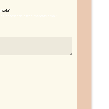
arxofa”
mps necessaris estan marcats amb
*