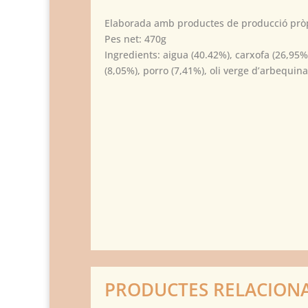
Elaborada amb productes de producció prò
Pes net: 470g
Ingredients: aigua (40.42%), carxofa (26,95%
(8,05%), porro (7,41%), oli verge d’arbequina
PRODUCTES RELACION