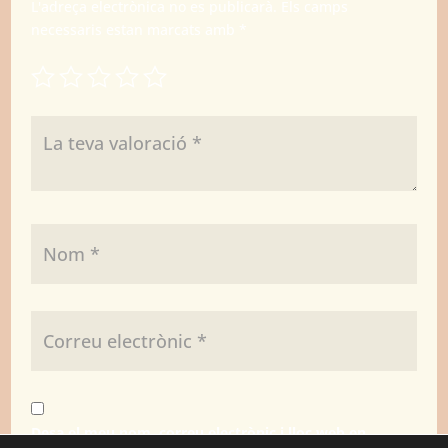
L'adreça electrònica no es publicarà.
Els camps
necessaris estan marcats amb
*
Desa el meu nom, correu electrònic i lloc web en