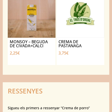
MONSOY – BEGUDA
CREMA DE
DE CIVADA+CALCI
PASTANAGA
2,25
€
3,75
€
RESSENYES
Sigueu els primers a ressenyar “Crema de porro”