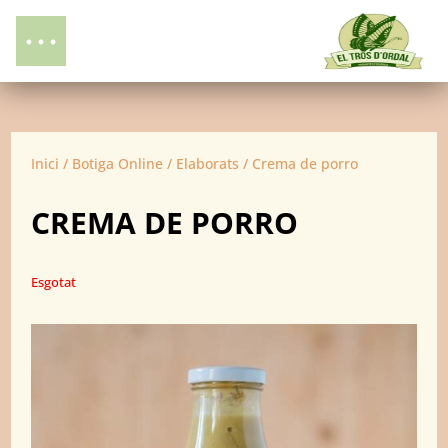
Inici
/
Botiga Online
/
Elaborats
/ Crema de porro
CREMA DE PORRO
Esgotat