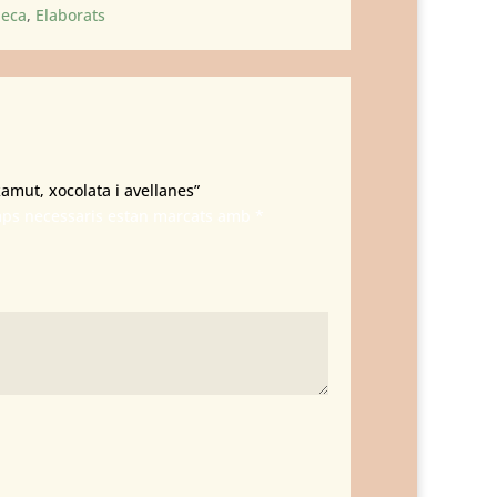
leca
,
Elaborats
amut, xocolata i avellanes”
mps necessaris estan marcats amb
*