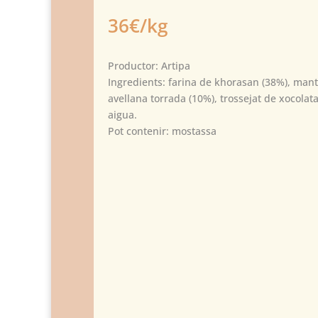
36€/kg
Productor: Artipa
Ingredients: farina de khorasan (38%), mant
avellana torrada (10%), trossejat de xocolata
aigua.
Pot contenir: mostassa