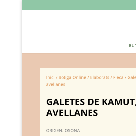
EL
Inici
/
Botiga Online
/
Elaborats
/
Fleca
/ Gale
avellanes
GALETES DE KAMUT
AVELLANES
ORIGEN: OSONA