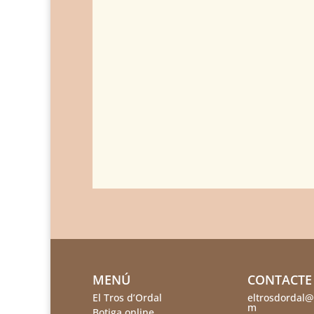
MENÚ
CONTACTE
El Tros d’Ordal
eltrosdordal@
m
Botiga online