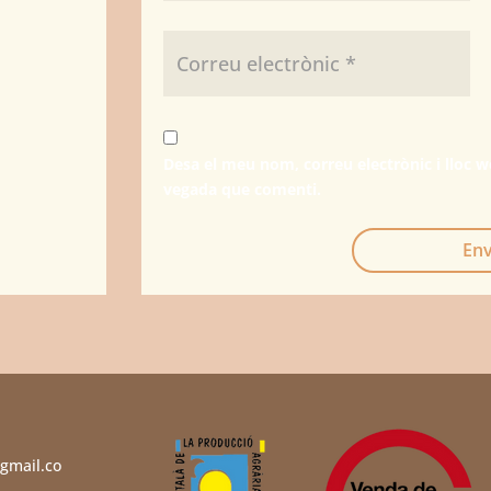
Desa el meu nom, correu electrònic i lloc 
vegada que comenti.
Env
gmail.co