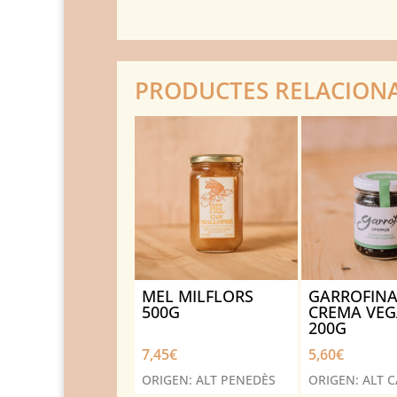
PRODUCTES RELACION
MEL MILFLORS
GARROFINA
500G
CREMA VE
200G
7,45
€
5,60
€
ORIGEN: ALT PENEDÈS
ORIGEN: ALT 