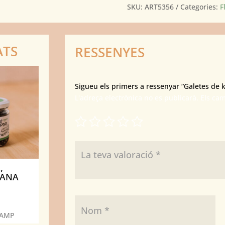
SKU:
ART5356
Categories:
F
ATS
RESSENYES
Sigueu els primers a ressenyar “Galetes de k
L'adreça electrònica no es publicarà.
Els ca
,
GANA
CAMP