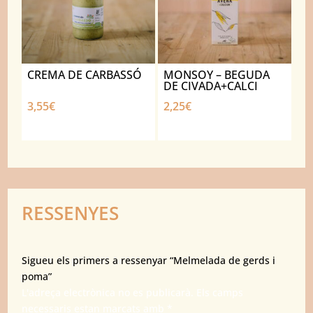
CREMA DE CARBASSÓ
MONSOY – BEGUDA
DE CIVADA+CALCI
3,55
€
2,25
€
RESSENYES
Sigueu els primers a ressenyar “Melmelada de gerds i
poma”
L'adreça electrònica no es publicarà.
Els camps
necessaris estan marcats amb
*