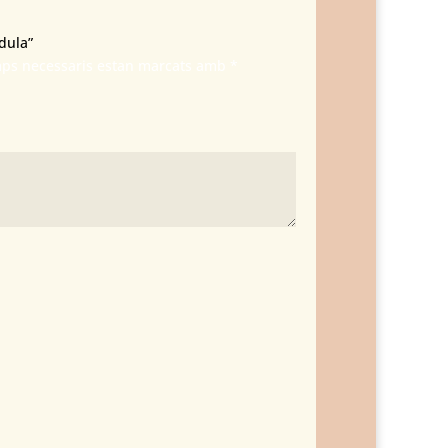
dula”
mps necessaris estan marcats amb
*