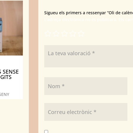
Sigueu els primers a ressenyar “Oli de calèn
L'adreça electrònica no es publicarà.
Els ca
S SENSE
GITS
SENY