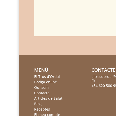
MENÚ
CONTACTE
El Tros d’Ordal
eltrosdordal@
m
Botiga online
+34 620 580 9
Qui som
Contacte
Articles de Salut
Blog
Receptes
El meu compte