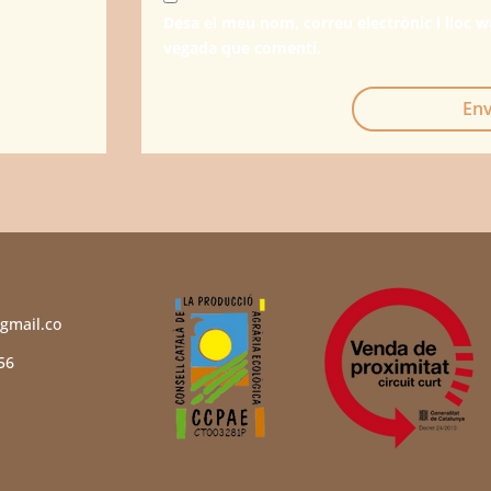
Desa el meu nom, correu electrònic i lloc 
vegada que comenti.
Env
gmail.co
56