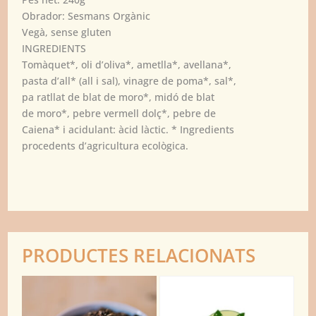
Obrador: Sesmans Orgànic
Vegà, sense gluten
INGREDIENTS
Tomàquet*, oli d’oliva*, ametlla*, avellana*,
pasta d’all* (all i sal), vinagre de poma*, sal*,
pa ratllat de blat de moro*, midó de blat
de moro*, pebre vermell dolç*, pebre de
Caiena* i acidulant: àcid làctic. * Ingredients
procedents d’agricultura ecològica.
PRODUCTES RELACIONATS