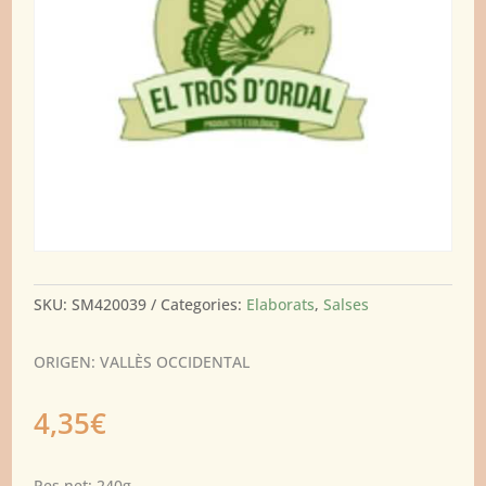
SKU:
SM420039
Categories:
Elaborats
,
Salses
ORIGEN: VALLÈS OCCIDENTAL
4,35
€
Pes net: 240g