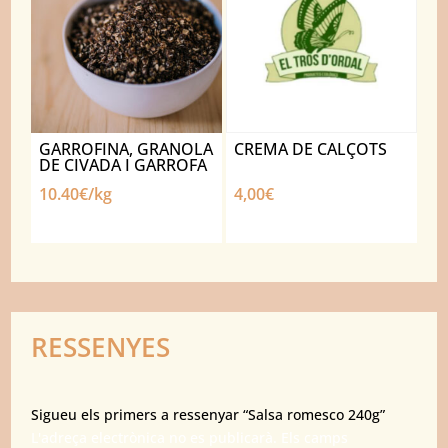
GARROFINA, GRANOLA
CREMA DE CALÇOTS
DE CIVADA I GARROFA
10.40€/kg
4,00
€
RESSENYES
Sigueu els primers a ressenyar “Salsa romesco 240g”
L'adreça electrònica no es publicarà.
Els camps