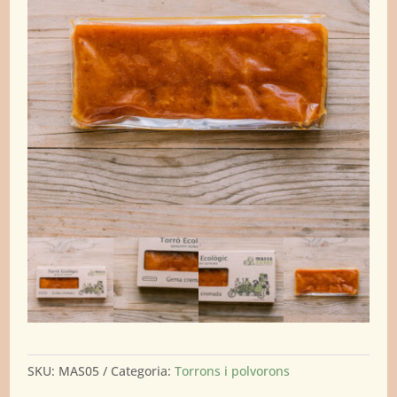
SKU:
MAS05
Categoria:
Torrons i polvorons