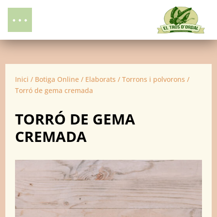
Inici
/
Botiga Online
/
Elaborats
/
Torrons i polvorons
/
Torró de gema cremada
TORRÓ DE GEMA
CREMADA