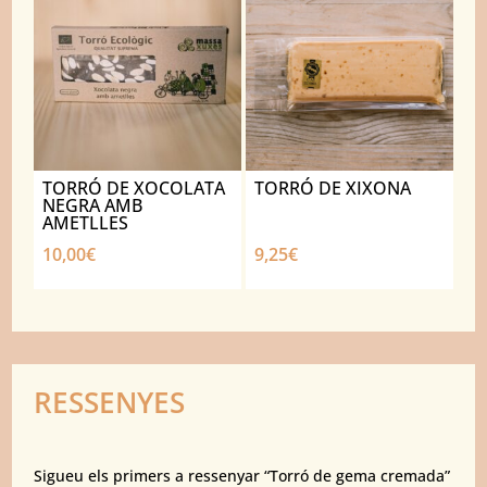
TORRÓ DE XOCOLATA
TORRÓ DE XIXONA
NEGRA AMB
AMETLLES
10,00
€
9,25
€
RESSENYES
Sigueu els primers a ressenyar “Torró de gema cremada”