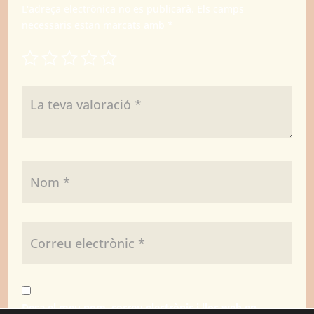
L'adreça electrònica no es publicarà.
Els camps
necessaris estan marcats amb
*
Desa el meu nom, correu electrònic i lloc web en