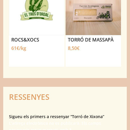
ROCS&XOCS
TORRÓ DE MASSAPÀ
61€/kg
8,50
€
RESSENYES
Sigueu els primers a ressenyar “Torró de Xixona”
L'adreça electrònica no es publicarà.
Els camps
necessaris estan marcats amb
*