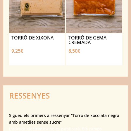
TORRÓ DE XIXONA
TORRÓ DE GEMA
CREMADA
9,25
€
8,50
€
RESSENYES
Sigueu els primers a ressenyar “Torró de xocolata negra
amb ametlles sense sucre”
L'adreça electrònica no es publicarà.
Els camps