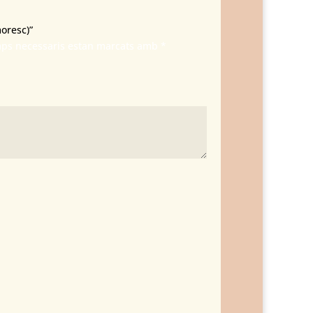
oresc)”
mps necessaris estan marcats amb
*