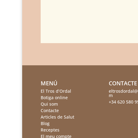
MENÚ
CONTACTE
El Tros d’Ordal
eltrosdordal@
m
Botiga online
+34 620 580 9
Qui som
Contacte
Articles de Salut
Blog
Receptes
El meu compte