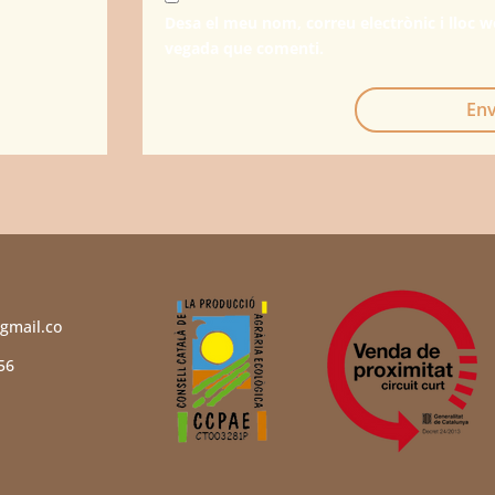
Desa el meu nom, correu electrònic i lloc 
vegada que comenti.
Env
gmail.co
56