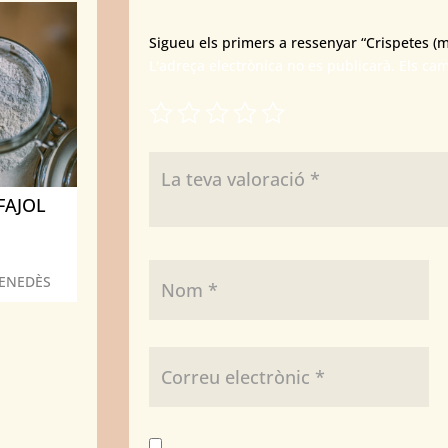
Sigueu els primers a ressenyar “Crispetes (m
L'adreça electrònica no es publicarà.
Els ca
FAJOL
PENEDÈS