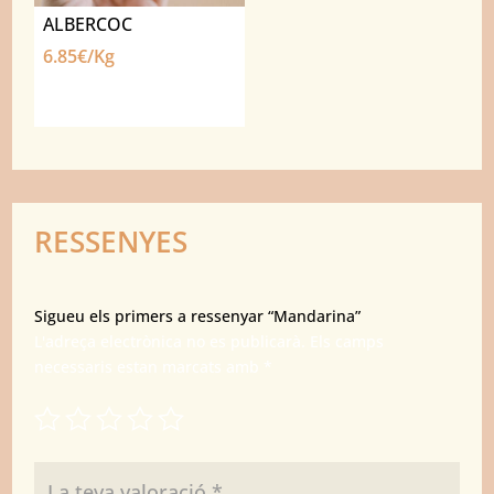
ALBERCOC
6.85€/Kg
RESSENYES
Sigueu els primers a ressenyar “Mandarina”
L'adreça electrònica no es publicarà.
Els camps
necessaris estan marcats amb
*