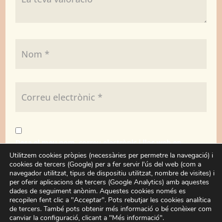
Desa el meu nom, correu electrònic i lloc web en
aquest navegador per a la pròxima vegada que
Utilitzem cookies pròpies (necessàries per permetre la navegació) i
cookies de tercers (Google) per a fer servir l'ús del web (com a
comenti.
navegador utilitzat, tipus de dispositiu utilitzat, nombre de visites) i
per oferir aplicacions de tercers (Google Analytics) amb aquestes
dades de seguiment anònim. Aquestes cookies només es
Enviar
recopilen fent clic a "Acceptar". Pots rebutjar les cookies analítica
de tercers. També pots obtenir més informació o bé conèixer com
canviar la configuració, clicant a "Més informació".