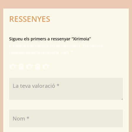
RESSENYES
Sigueu els primers a ressenyar “Xirimoia”
L'adreça electrònica no es publicarà.
Els camps
necessaris estan marcats amb
*