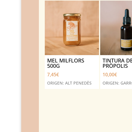
MEL MILFLORS
TINTURA D
500G
PRÒPOLIS
7,45
€
10,00
€
ORIGEN: ALT PENEDÈS
ORIGEN: GAR