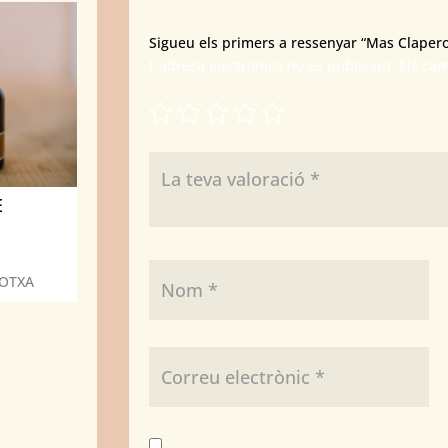
Sigueu els primers a ressenyar “Mas Claperol
L'adreça electrònica no es publicarà.
Els ca
E
ROTXA