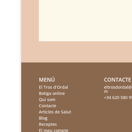
MENÚ
CONTACTE
El Tros d’Ordal
eltrosdordal@
m
Botiga online
+34 620 580 9
Qui som
Contacte
Articles de Salut
Blog
Receptes
El meu compte