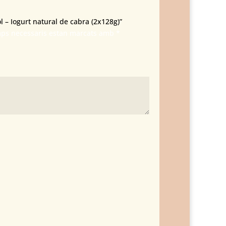
 – Iogurt natural de cabra (2x128g)”
mps necessaris estan marcats amb
*