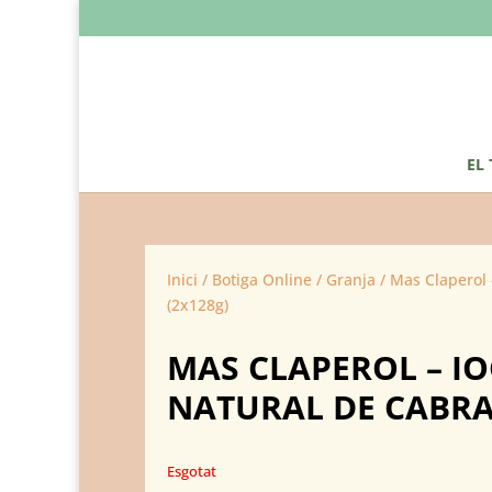
EL
Inici
/
Botiga Online
/
Granja
/ Mas Claperol 
(2x128g)
MAS CLAPEROL – I
NATURAL DE CABRA
Esgotat