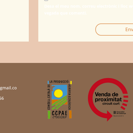
Desa el meu nom, correu electrònic i lloc 
vegada que comenti.
Env
gmail.co
56