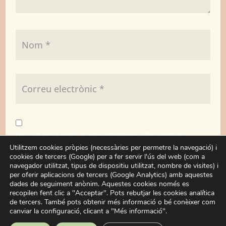
Desa el meu nom, correu electrònic i lloc web en
aquest navegador per a la pròxima vegada que
Utilitzem cookies pròpies (necessàries per permetre la navegació) i
cookies de tercers (Google) per a fer servir l'ús del web (com a
comenti.
navegador utilitzat, tipus de dispositiu utilitzat, nombre de visites) i
per oferir aplicacions de tercers (Google Analytics) amb aquestes
dades de seguiment anònim. Aquestes cookies només es
Enviar
recopilen fent clic a "Acceptar". Pots rebutjar les cookies analítica
de tercers. També pots obtenir més informació o bé conèixer com
canviar la configuració, clicant a "Més informació".