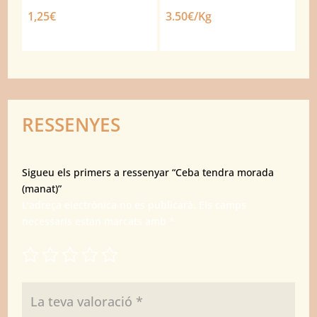
1,25
€
3.50€/Kg
RESSENYES
Sigueu els primers a ressenyar “Ceba tendra morada
(manat)”
L'adreça electrònica no es publicarà.
Els camps
necessaris estan marcats amb
*