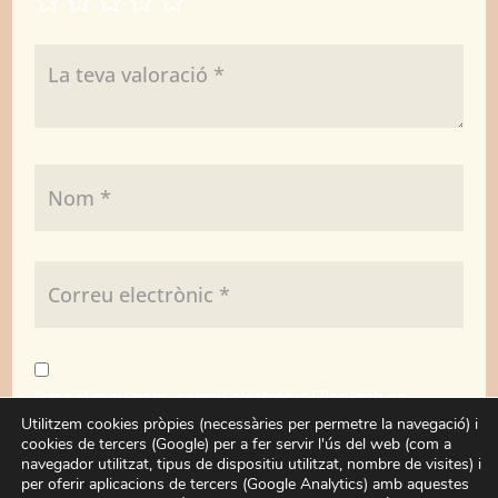
Desa el meu nom, correu electrònic i lloc web en
aquest navegador per a la pròxima vegada que
Utilitzem cookies pròpies (necessàries per permetre la navegació) i
cookies de tercers (Google) per a fer servir l'ús del web (com a
comenti.
navegador utilitzat, tipus de dispositiu utilitzat, nombre de visites) i
per oferir aplicacions de tercers (Google Analytics) amb aquestes