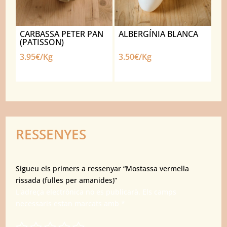
CARBASSA PETER PAN
ALBERGÍNIA BLANCA
(PATISSON)
3.95€/Kg
3.50€/Kg
RESSENYES
Sigueu els primers a ressenyar “Mostassa vermella
rissada (fulles per amanides)”
L'adreça electrònica no es publicarà.
Els camps
necessaris estan marcats amb
*