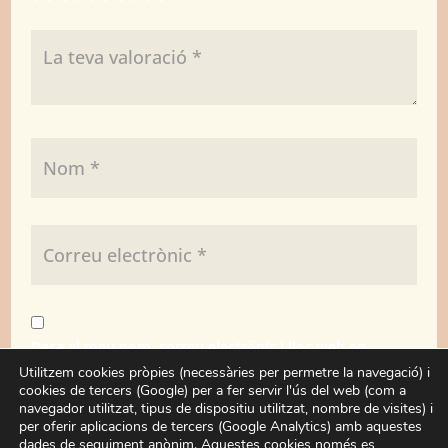
Desa el meu nom, correu electrònic i lloc web en
aquest navegador per a la pròxima vegada que
Utilitzem cookies pròpies (necessàries per permetre la navegació) i
cookies de tercers (Google) per a fer servir l'ús del web (com a
comenti.
navegador utilitzat, tipus de dispositiu utilitzat, nombre de visites) i
per oferir aplicacions de tercers (Google Analytics) amb aquestes
dades de seguiment anònim. Aquestes cookies només es
Enviar