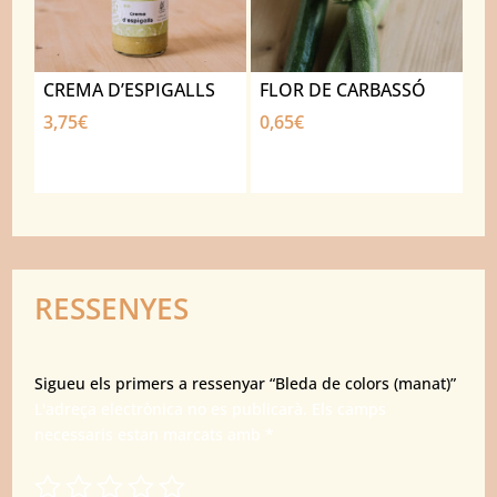
CREMA D’ESPIGALLS
FLOR DE CARBASSÓ
3,75
€
0,65
€
RESSENYES
Sigueu els primers a ressenyar “Bleda de colors (manat)”
L'adreça electrònica no es publicarà.
Els camps
necessaris estan marcats amb
*