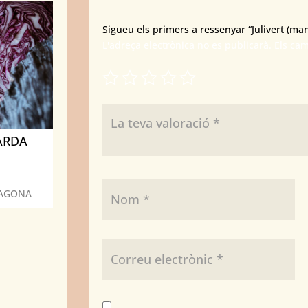
Sigueu els primers a ressenyar “Julivert (man
L'adreça electrònica no es publicarà.
Els ca
ARDA
RAGONA