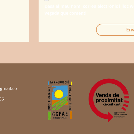
Desa el meu nom, correu electrònic i lloc 
vegada que comenti.
Env
gmail.co
56