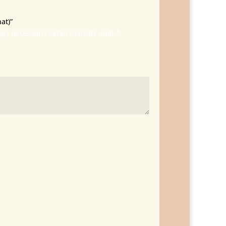
at)”
mps necessaris estan marcats amb
*