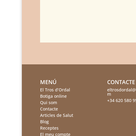
MENÚ
CONTACTE
El Tros d’Ordal
eltrosdordal@
m
Botiga online
+34 620 580 9
Qui som
Contacte
Articles de Salut
Blog
Receptes
El meu compte