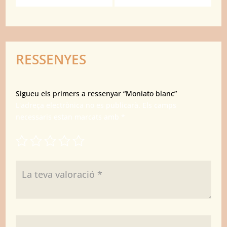
RESSENYES
Sigueu els primers a ressenyar “Moniato blanc”
L'adreça electrònica no es publicarà.
Els camps
necessaris estan marcats amb
*