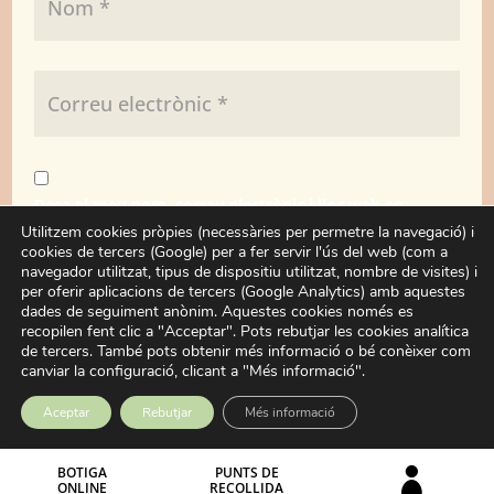
Desa el meu nom, correu electrònic i lloc web en
aquest navegador per a la pròxima vegada que
Utilitzem cookies pròpies (necessàries per permetre la navegació) i
cookies de tercers (Google) per a fer servir l'ús del web (com a
comenti.
navegador utilitzat, tipus de dispositiu utilitzat, nombre de visites) i
per oferir aplicacions de tercers (Google Analytics) amb aquestes
dades de seguiment anònim. Aquestes cookies només es
Enviar
recopilen fent clic a "Acceptar". Pots rebutjar les cookies analítica
de tercers. També pots obtenir més informació o bé conèixer com
canviar la configuració, clicant a "Més informació".
Aceptar
Rebutjar
Més informació
BOTIGA
PUNTS DE

ONLINE
RECOLLIDA