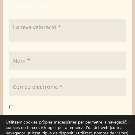
Desa el meu nom, correu electrònic i lloc web en
aquest navegador per a la pròxima vegada que
Utilitzem cookies pròpies (necessàries per permetre la navegació) i
cookies de tercers (Google) per a fer servir l'ús del web (com a
comenti.
navegador utilitzat, tipus de dispositiu utilitzat, nombre de visites) i