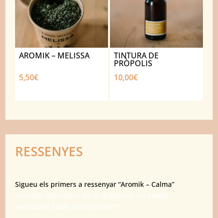
AROMIK – MELISSA
TINTURA DE
PRÒPOLIS
5,50
€
10,00
€
RESSENYES
Sigueu els primers a ressenyar “Aromik – Calma”
L'adreça electrònica no es publicarà.
Els camps
necessaris estan marcats amb
*