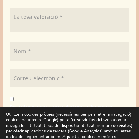
Desa el meu nom, correu electrònic i lloc web en
aquest navegador per a la pròxima vegada que
Utilitzem cookies pròpies (necessàries per permetre la navegació) i
cookies de tercers (Google) per a fer servir l'ús del web (com a
comenti.
navegador utilitzat, tipus de dispositiu utilitzat, nombre de visites) i
per oferir aplicacions de tercers (Google Analytics) amb aquestes
dades de seguiment anònim. Aquestes cookies només es
Enviar