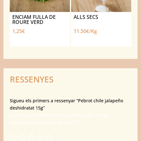
ENCIAM FULLA DE
ALLS SECS
ROURE VERD
1,25
€
11.50€/Kg
RESSENYES
Sigueu els primers a ressenyar “Pebrot chile jalapeño
deshidratat 15g”
L'adreça electrònica no es publicarà.
Els camps
necessaris estan marcats amb
*