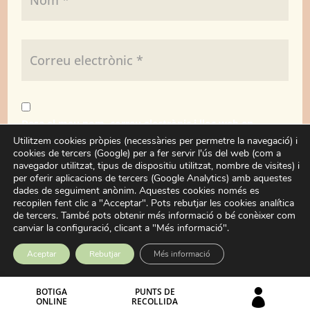
Desa el meu nom, correu electrònic i lloc web en
aquest navegador per a la pròxima vegada que
Utilitzem cookies pròpies (necessàries per permetre la navegació) i
cookies de tercers (Google) per a fer servir l'ús del web (com a
comenti.
navegador utilitzat, tipus de dispositiu utilitzat, nombre de visites) i
per oferir aplicacions de tercers (Google Analytics) amb aquestes
dades de seguiment anònim. Aquestes cookies només es
Enviar
recopilen fent clic a "Acceptar". Pots rebutjar les cookies analítica
de tercers. També pots obtenir més informació o bé conèixer com
canviar la configuració, clicant a "Més informació".
Aceptar
Rebutjar
Més informació
BOTIGA
PUNTS DE

ONLINE
RECOLLIDA