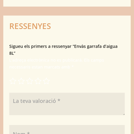
RESSENYES
Sigueu els primers a ressenyar “Envàs garrafa d’aigua
8L”
L'adreça electrònica no es publicarà.
Els camps
necessaris estan marcats amb
*